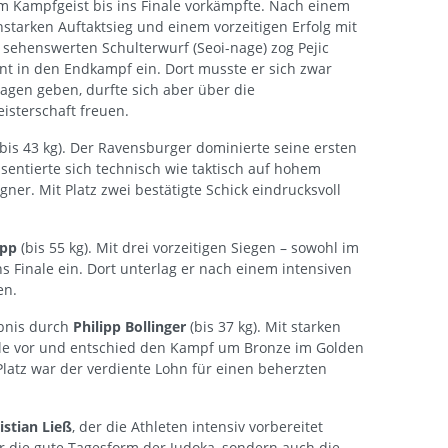
 Kampfgeist bis ins Finale vorkämpfte. Nach einem
starken Auftaktsieg und einem vorzeitigen Erfolg mit
sehenswerten Schulterwurf (Seoi-nage) zog Pejic
nt in den Endkampf ein. Dort musste er sich zwar
agen geben, durfte sich aber über die
isterschaft freuen.
bis 43 kg). Der Ravensburger dominierte seine ersten
entierte sich technisch wie taktisch auf hohem
gner. Mit Platz zwei bestätigte Schick eindrucksvoll
opp
(bis 55 kg). Mit drei vorzeitigen Siegen – sowohl im
 Finale ein. Dort unterlag er nach einem intensiven
en.
bnis durch
Philipp Bollinger
(bis 37 kg). Mit starken
nale vor und entschied den Kampf um Bronze im Golden
 Platz war der verdiente Lohn für einen beherzten
istian Ließ
, der die Athleten intensiv vorbereitet
nur die gute Tagesform der Judoka, sondern auch die