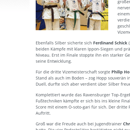
großem
nerven
einem 
verdie
geschl
Vizeme
Ebenfalls Silber sicherte sich
Ferdinand Schick
(
beiden Kämpfe mit klaren Ippon-Siegen und präs
Niveau. Erst im Finale stoppte ihn ein starker Ge
seine Entwicklung.
Für die dritte Vizemeisterschaft sorgte
Philip H
Stand als auch im Boden – zog Hopp souverän ins
Duell, durfte sich aber verdient über Silber freu
Komplettiert wurde das Ravensburger Top-Erge
Fußtechniken kämpfte er sich bis ins kleine Fi
Score mit einem O-soto-gari für sich. Der dritte
Auftritt.
Groß war die Freude auch bei Jugendtrainer
Chr
hatte. Die vier Podestplätze bestätigten nicht 