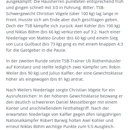
ausgekämpft: Die Hausherren punkteten entsprechend früh
und gingen schnell mit 3:0 in Führung. Bitter: TSB-
Schwergewicht Christian Vögele (über 100 kg) lag lange in
Front, musste sich am Ende aber doch geschlagen geben.
Doch der TSB kämpfte sich zurück: Axel Kohler (bis 100 kg)
und Niklas Böhm (bis 66 kg) verkürzten auf 3:2. Nach einer
Niederlage von Matteo Gruber (bis 60 kg) und einem Sieg
von Luca Guilbaut (bis 73 kg) ging es mit einem knappen 4:3
für die Gastgeber in die Pause.
In der zweiten Runde setzte TSB-Trainer Uli Rothenhäusler
auf Konstanz und stellte lediglich zwei Kämpfer um: Robin
Weiler (bis 90 kg) und Julius Kalfier, der eine Gewichtsklasse
höher als eingewogen (bis 81 kg) antrat.
Nach Weilers Niederlage sorgte Christian Vögele für ein
Ausrufezeichen: In der höheren Gewichtsklasse bezwang er
den deutlich schwereren Daniel Messelberger mit einem
Konter und anschließendem Festhaltegriff. Nach der
erwarteten Niederlage von Kalfier gegen dfen langjährigen
Nationalkämpfer Robert Barwig holten Axel Kohler und
erneut Niklas Böhm wichtige Punkte zum 5:5-Ausgleich.