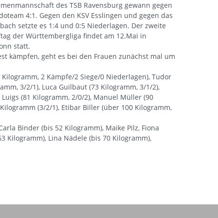
amenmannschaft des TSB Ravensburg gewann gegen
udoteam 4:1. Gegen den KSV Esslingen und gegen das
bach setzte es 1:4 und 0:5 Niederlagen. Der zweite
ag der Württembergliga findet am 12.Mai in
onn statt.
st kämpfen, geht es bei den Frauen zunächst mal um
0 Kilogramm, 2 Kämpfe/2 Siege/0 Niederlagen), Tudor
ramm, 3/2/1), Luca Guilbaut (73 Kilogramm, 3/1/2),
 Luigs (81 Kilogramm, 2/0/2), Manuel Müller (90
ilogramm (3/2/1), Etibar Biller (über 100 Kilogramm,
rla Binder (bis 52 Kilogramm), Maike Pilz, Fiona
63 Kilogramm), Lina Nädele (bis 70 Kilogramm),