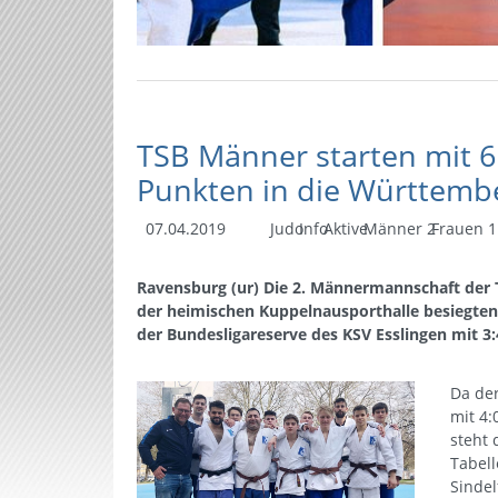
TSB Männer starten mit 6
Punkten in die Württembe
07.04.2019
Judo
Info
Aktive
Männer 2
Frauen 1
Ravensburg (ur) Die 2. Männermannschaft der TS
der heimischen Kuppelnausporthalle besiegten 
der Bundesligareserve des KSV Esslingen mit 3:
Da der
mit 4:
steht 
Tabell
Sindelf