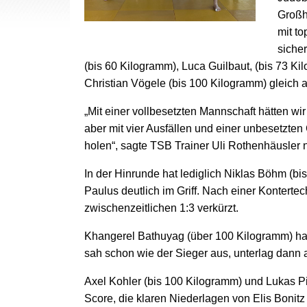
Großha
mit t
siche
(bis 60 Kilogramm), Luca Guilbaut, (bis 73 K
Christian Vögele (bis 100 Kilogramm) gleich a
„Mit einer vollbesetzten Mannschaft hätten w
aber mit vier Ausfällen und einer unbesetzte
holen“, sagte TSB Trainer Uli Rothenhäusler 
In der Hinrunde hat lediglich Niklas Böhm (
Paulus deutlich im Griff. Nach einer Kontert
zwischenzeitlichen 1:3 verkürzt.
Khangerel Bathuyag (über 100 Kilogramm) hatt
sah schon wie der Sieger aus, unterlag dann a
Axel Kohler (bis 100 Kilogramm) und Lukas Pi
Score, die klaren Niederlagen von Elis Bonit