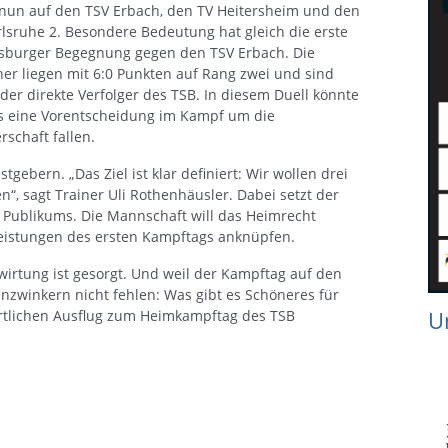
nun auf den TSV Erbach, den TV Heitersheim und den
lsruhe 2. Besondere Bedeutung hat gleich die erste
sburger Begegnung gegen den TSV Erbach. Die
er liegen mit 6:0 Punkten auf Rang zwei und sind
der direkte Verfolger des TSB. In diesem Duell könnte
ts eine Vorentscheidung im Kampf um die
rschaft fallen.
tgebern. „Das Ziel ist klar definiert: Wir wollen drei
“, sagt Trainer Uli Rothenhäusler. Dabei setzt der
 Publikums. Die Mannschaft will das Heimrecht
Leistungen des ersten Kampftags anknüpfen.
Bewirtung ist gesorgt. Und weil der Kampftag auf den
enzwinkern nicht fehlen: Was gibt es Schöneres für
U
ortlichen Ausflug zum Heimkampftag des TSB