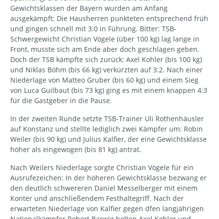
Gewichtsklassen der Bayern wurden am Anfang
ausgekämpft: Die Hausherren punkteten entsprechend früh
und gingen schnell mit 3:0 in Führung. Bitter: TSB-
Schwergewicht Christian Vögele (über 100 kg) lag lange in
Front, musste sich am Ende aber doch geschlagen geben.
Doch der TSB kämpfte sich zurück: Axel Kohler (bis 100 kg)
und Niklas Böhm (bis 66 kg) verkürzten auf 3:2. Nach einer
Niederlage von Matteo Gruber (bis 60 kg) und einem Sieg
von Luca Guilbaut (bis 73 kg) ging es mit einem knappen 4:3
für die Gastgeber in die Pause.
In der zweiten Runde setzte TSB-Trainer Uli Rothenhäusler
auf Konstanz und stellte lediglich zwei Kämpfer um: Robin
Weiler (bis 90 kg) und Julius Kalfier, der eine Gewichtsklasse
höher als eingewogen (bis 81 kg) antrat.
Nach Weilers Niederlage sorgte Christian Vögele für ein
Ausrufezeichen: In der höheren Gewichtsklasse bezwang er
den deutlich schwereren Daniel Messelberger mit einem
Konter und anschließendem Festhaltegriff. Nach der
erwarteten Niederlage von Kalfier gegen dfen langjährigen
Nationalkämpfer Robert Barwig holten Axel Kohler und