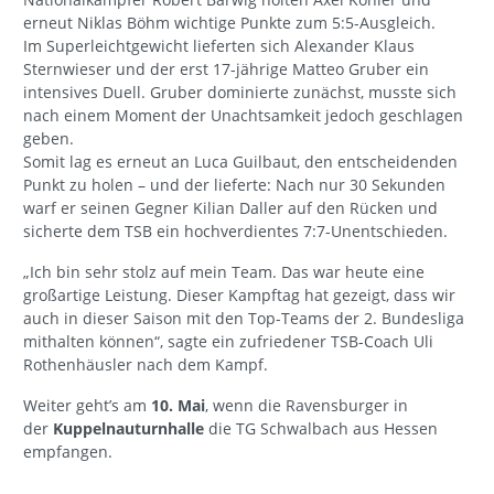
erneut Niklas Böhm wichtige Punkte zum 5:5-Ausgleich.
Im Superleichtgewicht lieferten sich Alexander Klaus
Sternwieser und der erst 17-jährige Matteo Gruber ein
intensives Duell. Gruber dominierte zunächst, musste sich
nach einem Moment der Unachtsamkeit jedoch geschlagen
geben.
Somit lag es erneut an Luca Guilbaut, den entscheidenden
Punkt zu holen – und der lieferte: Nach nur 30 Sekunden
warf er seinen Gegner Kilian Daller auf den Rücken und
sicherte dem TSB ein hochverdientes 7:7-Unentschieden.
„Ich bin sehr stolz auf mein Team. Das war heute eine
großartige Leistung. Dieser Kampftag hat gezeigt, dass wir
auch in dieser Saison mit den Top-Teams der 2. Bundesliga
mithalten können“, sagte ein zufriedener TSB-Coach Uli
Rothenhäusler nach dem Kampf.
Weiter geht’s am
10. Mai
, wenn die Ravensburger in
der
Kuppelnauturnhalle
die TG Schwalbach aus Hessen
empfangen.