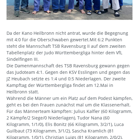
Da der Kano Heilbronn nicht antrat, wurde die Begegnung
mit 4:0 für die Oberschwaben gewertet.Mit 6:2 Punkten
steht die Mannschaft TSB Ravensburg II auf dem zweiten
Tabellenplatz der Judo Württembergliga hinter dem VfL
Sindelfingen III.
Die Damenmannschaft des TSB Ravensburg gewann gegen
das Judoteam 4:1. Gegen den KSV Esslingen und gegen das
JZ Heubach setzte es 1:4 und 0:5 Niederlagen. Der zweite
Kampftag der Württembergliga findet am 12.Mai in
Heilbronn statt.
Während die Männer um ein Platz auf dem Podest kämpfen,
geht es bei den Frauen zunächst mal um die Klassenerhalt.
Für das Männerteam kämpften: Julius Kalfier (60 Kilogramm,
2 Kämpfe/2 Siege/0 Niederlagen), Tudor Nana (60
Kilogramm, 1/1/0), Elis Bonitz (66 Kilogramm, 3/2/1), Luca
Guilbaut (73 Kilogramm, 3/1/2), Sascha Kramlich (81
Kilogramm, 1/0/1), Christian Luigs (81 Kilogramm, 2/0/2),