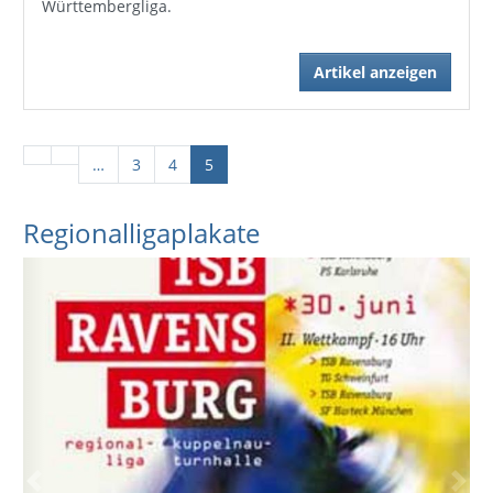
Württembergliga.
Artikel anzeigen
…
3
4
5
Regionalligaplakate
Previous
Next