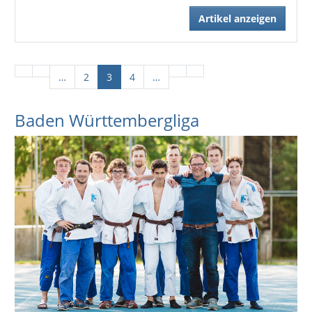
Artikel anzeigen
…
2
3
4
…
Baden Württembergliga