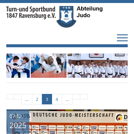
…
2
3
4
…
07.12.
2025