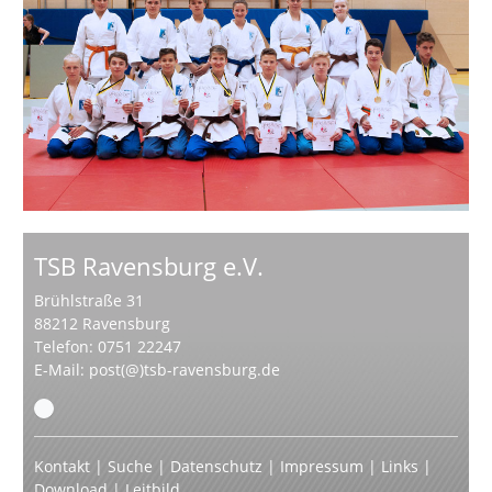
TSB Ravensburg e.V.
Brühlstraße 31
88212 Ravensburg
Telefon: 0751 22247
E-Mail:
post(@)tsb-ravensburg.de
Kontakt
|
Suche
|
Datenschutz
|
Impressum
|
Links
|
Download
|
Leitbild